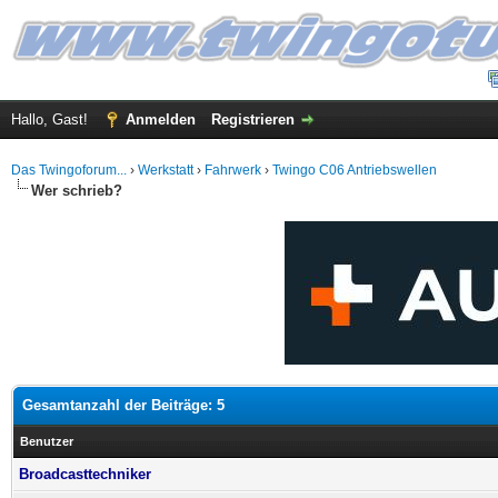
Hallo, Gast!
Anmelden
Registrieren
Das Twingoforum...
›
Werkstatt
›
Fahrwerk
›
Twingo C06 Antriebswellen
Wer schrieb?
Gesamtanzahl der Beiträge: 5
Benutzer
Broadcasttechniker