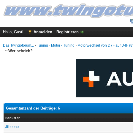
Hallo, Gast!
Anmelden
Registrieren
Das Twingoforum...
›
Tuning
›
Motor - Tuning
›
Motorwechsel von D7F auf D4F (
Wer schrieb?
Gesamtanzahl der Beiträge: 6
Benutzer
Jtheone