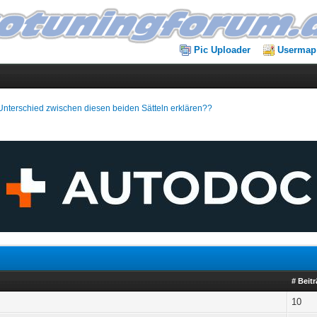
Pic Uploader
Usermap
nterschied zwischen diesen beiden Sätteln erklären??
# Beit
10