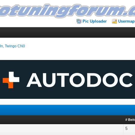
Pic Uploader
Usermap
ln, Twingo CN0
# Bei
5