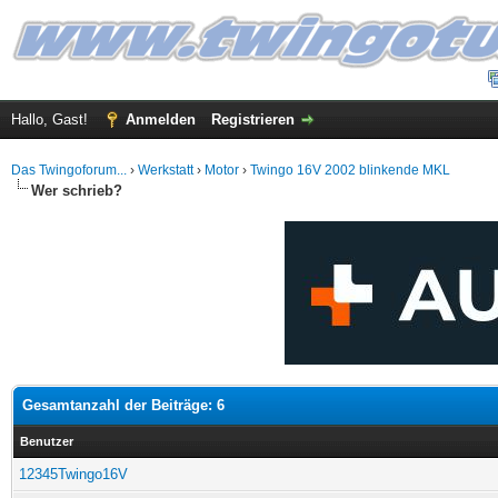
Hallo, Gast!
Anmelden
Registrieren
Das Twingoforum...
›
Werkstatt
›
Motor
›
Twingo 16V 2002 blinkende MKL
Wer schrieb?
Gesamtanzahl der Beiträge: 6
Benutzer
12345Twingo16V