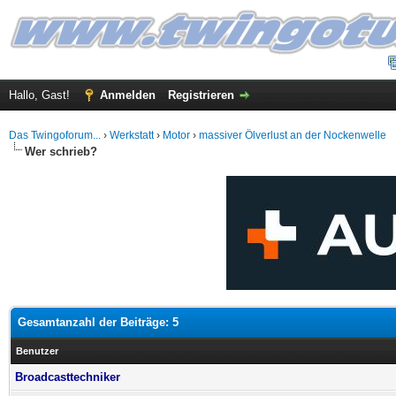
Hallo, Gast!
Anmelden
Registrieren
Das Twingoforum...
›
Werkstatt
›
Motor
›
massiver Ölverlust an der Nockenwelle
Wer schrieb?
Gesamtanzahl der Beiträge: 5
Benutzer
Broadcasttechniker