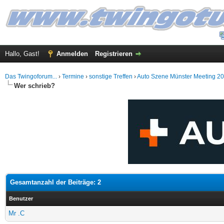
Hallo, Gast!
Anmelden
Registrieren
Das Twingoforum...
›
Termine
›
sonstige Treffen
›
Auto Szene Münster Meeting 2
Wer schrieb?
Gesamtanzahl der Beiträge: 2
Benutzer
Mr .C