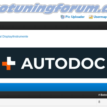
Pic Uploader
Usermap
al Display/Instrumente
# Beit
8