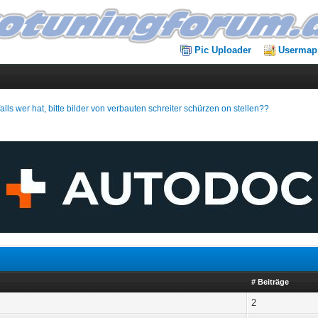
Pic Uploader
Usermap
alls wer hat, bitte bilder von verbauten schreiter schürzen on stellen??
# Beiträge
2