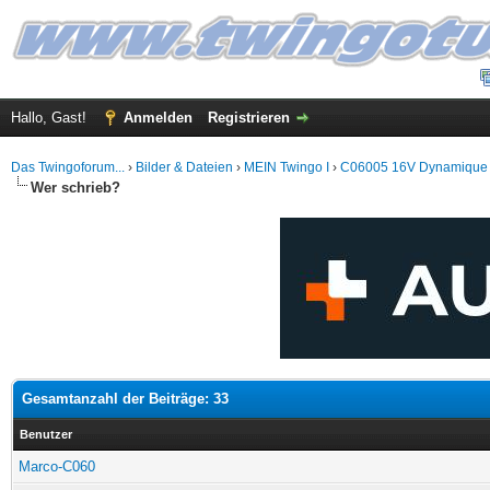
Hallo, Gast!
Anmelden
Registrieren
Das Twingoforum...
›
Bilder & Dateien
›
MEIN Twingo I
›
C06005 16V Dynamique
Wer schrieb?
Gesamtanzahl der Beiträge: 33
Benutzer
Marco-C060