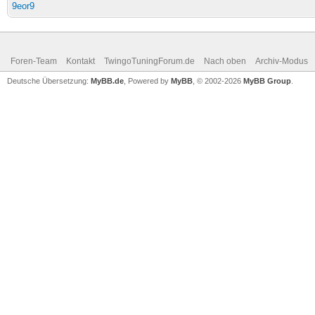
9eor9
Foren-Team
Kontakt
TwingoTuningForum.de
Nach oben
Archiv-Modus
Deutsche Übersetzung:
MyBB.de
, Powered by
MyBB
, © 2002-2026
MyBB Group
.