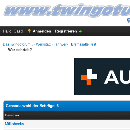
Hallo, Gast!
Anmelden
Registrieren
Das Twingoforum...
›
Werkstatt
›
Fahrwerk
›
Bremssattel fest
Wer schrieb?
Gesamtanzahl der Beiträge: 6
Benutzer
Milksheeks