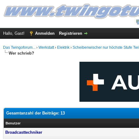
Hallo, Gast!
Anmelden
Registrieren
Das Twingoforum...
›
Werkstatt
›
Elektrik
›
Scheibenwischer nur höchste Stufe Tw
Wer schrieb?
Gesamtanzahl der Beiträge: 13
Benutzer
Broadcasttechniker