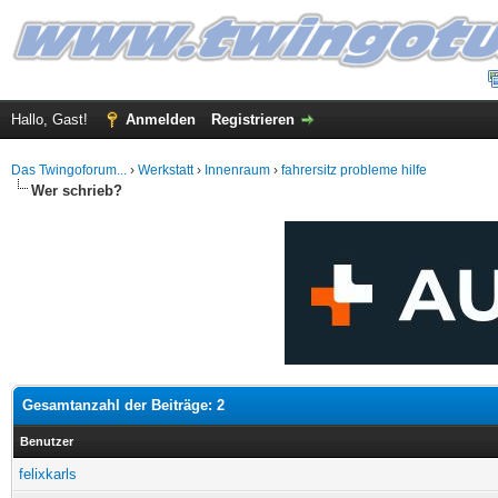
Hallo, Gast!
Anmelden
Registrieren
Das Twingoforum...
›
Werkstatt
›
Innenraum
›
fahrersitz probleme hilfe
Wer schrieb?
Gesamtanzahl der Beiträge: 2
Benutzer
felixkarls