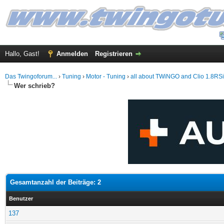
Hallo, Gast!
Anmelden
Registrieren
Das Twingoforum...
›
Tuning
›
Motor - Tuning
›
all about TWiNGO and Clio 1.8RSi..
Wer schrieb?
Gesamtanzahl der Beiträge: 2
Benutzer
137