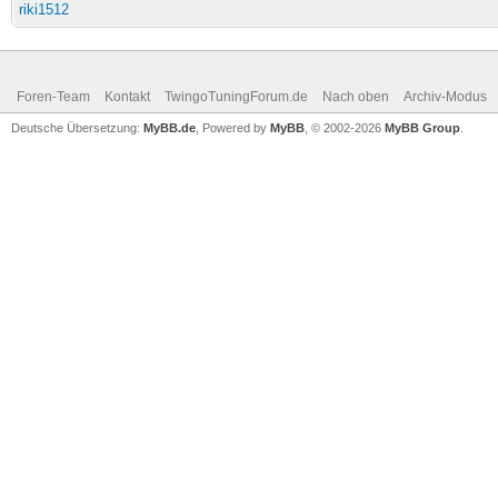
riki1512
Foren-Team
Kontakt
TwingoTuningForum.de
Nach oben
Archiv-Modus
Deutsche Übersetzung:
MyBB.de
, Powered by
MyBB
, © 2002-2026
MyBB Group
.