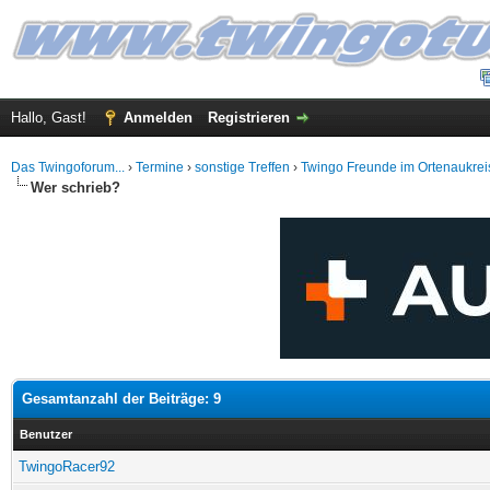
Hallo, Gast!
Anmelden
Registrieren
Das Twingoforum...
›
Termine
›
sonstige Treffen
›
Twingo Freunde im Ortenaukrei
Wer schrieb?
Gesamtanzahl der Beiträge: 9
Benutzer
TwingoRacer92