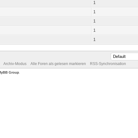
1
1
1
1
1
Archiv-Modus
Alle Foren als gelesen markieren
RSS-Synchronisation
MyBB Group
.