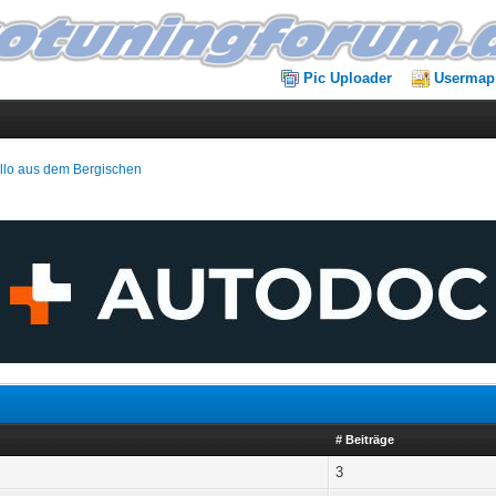
Pic Uploader
Usermap
llo aus dem Bergischen
# Beiträge
3