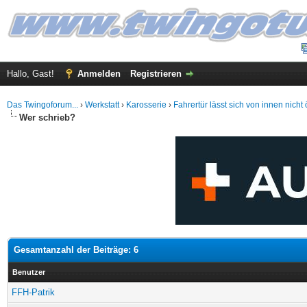
Hallo, Gast!
Anmelden
Registrieren
Das Twingoforum...
›
Werkstatt
›
Karosserie
›
Fahrertür lässt sich von innen nicht 
Wer schrieb?
Gesamtanzahl der Beiträge: 6
Benutzer
FFH-Patrik