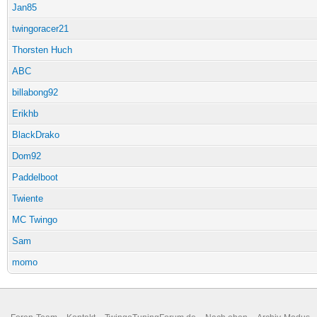
Jan85
twingoracer21
Thorsten Huch
ABC
billabong92
Erikhb
BlackDrako
Dom92
Paddelboot
Twiente
MC Twingo
Sam
momo