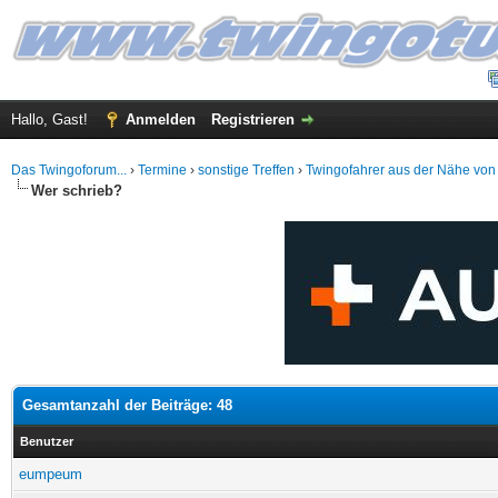
Hallo, Gast!
Anmelden
Registrieren
Das Twingoforum...
›
Termine
›
sonstige Treffen
›
Twingofahrer aus der Nähe von
Wer schrieb?
Gesamtanzahl der Beiträge: 48
Benutzer
eumpeum