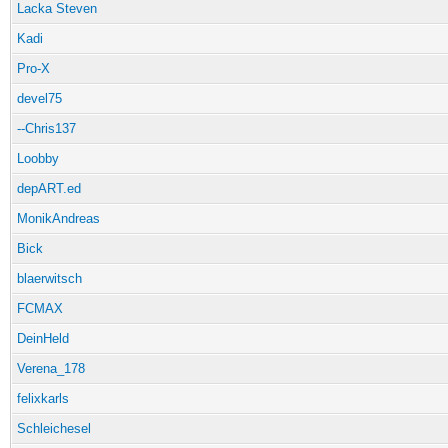
Lacka Steven
Kadi
Pro-X
devel75
--Chris137
Loobby
depART.ed
MonikAndreas
Bick
blaerwitsch
FCMAX
DeinHeld
Verena_178
felixkarls
Schleichesel