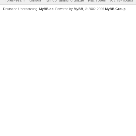
Foren-Team
Kontakt
TwingoTuningForum.de
Nach oben
Archiv-Modus
Deutsche Übersetzung:
MyBB.de
, Powered by
MyBB
, © 2002-2026
MyBB Group
.