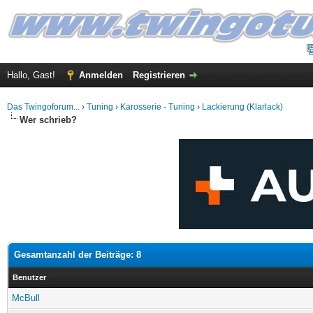
Hallo, Gast!
Anmelden
Registrieren
Das Twingoforum...
›
Tuning
›
Karosserie - Tuning
›
Lackierung (Klarlack)
Wer schrieb?
Gesamtanzahl der Beiträge: 8
Benutzer
McBull