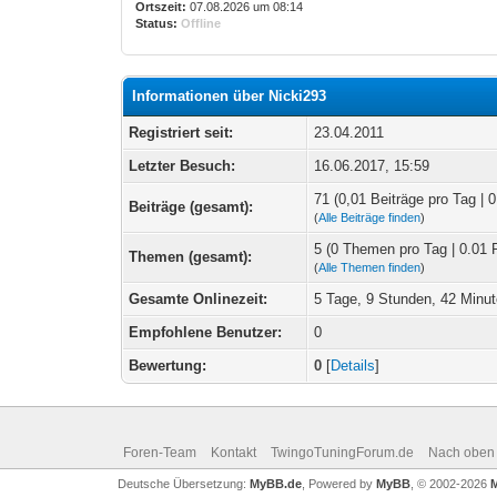
Ortszeit:
07.08.2026 um 08:14
Status:
Offline
Informationen über Nicki293
Registriert seit:
23.04.2011
Letzter Besuch:
16.06.2017, 15:59
71 (0,01 Beiträge pro Tag | 0
Beiträge (gesamt):
(
Alle Beiträge finden
)
5 (0 Themen pro Tag | 0.01 
Themen (gesamt):
(
Alle Themen finden
)
Gesamte Onlinezeit:
5 Tage, 9 Stunden, 42 Minu
Empfohlene Benutzer:
0
Bewertung:
0
[
Details
]
Foren-Team
Kontakt
TwingoTuningForum.de
Nach oben
Deutsche Übersetzung:
MyBB.de
, Powered by
MyBB
, © 2002-2026