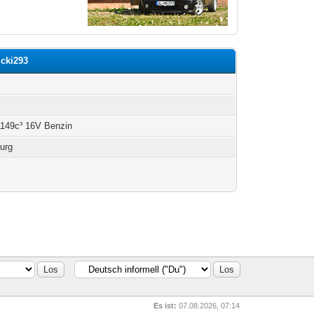
icki293
h
149c³ 16V Benzin
urg
Es ist:
07.08.2026, 07:14