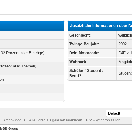
Zusätzliche Informationen über N
Geschlecht:
weiblic
Twingo Baujahr:
2002
.02 Prozent aller Beiträge)
Dein Motorcode:
D4F > 1
Wohnort:
Magdeb
Prozent aller Themen)
Schüler / Student /
Student
Beruf?:
ten
Archiv-Modus
Alle Foren als gelesen markieren
RSS-Synchronisation
MyBB Group
.