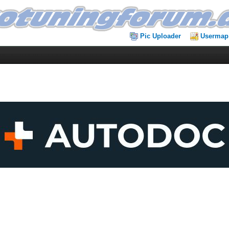
Pic Uploader
Usermap