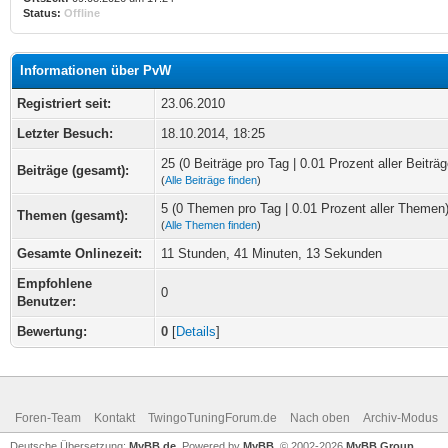
Status:
Offline
Informationen über PvW
Registriert seit:
23.06.2010
Letzter Besuch:
18.10.2014, 18:25
25 (0 Beiträge pro Tag | 0.01 Prozent aller Beiträg
Beiträge (gesamt):
(
Alle Beiträge finden
)
5 (0 Themen pro Tag | 0.01 Prozent aller Themen
Themen (gesamt):
(
Alle Themen finden
)
Gesamte Onlinezeit:
11 Stunden, 41 Minuten, 13 Sekunden
Empfohlene
0
Benutzer:
Bewertung:
0
[
Details
]
Foren-Team
Kontakt
TwingoTuningForum.de
Nach oben
Archiv-Modus
Deutsche Übersetzung:
MyBB.de
, Powered by
MyBB
, © 2002-2026
MyBB Group
.