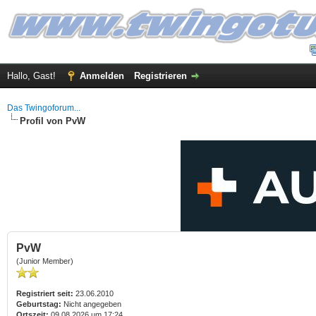
Hallo, Gast!
Anmelden
Registrieren
Das Twingoforum...
Profil von PvW
PvW
(Junior Member)
Registriert seit:
23.06.2010
Geburtstag:
Nicht angegeben
Ortszeit:
09.08.2026 um 17:24