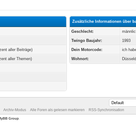
Zusätzliche Informationen über 
Geschlecht:
männlic
Twingo Baujahr:
1993
zent aller Beiträge)
Dein Motorcode:
ich hab
zent aller Themen)
Wohnort:
Düsseld
Archiv-Modus
Alle Foren als gelesen markieren
RSS-Synchronisation
MyBB Group
.