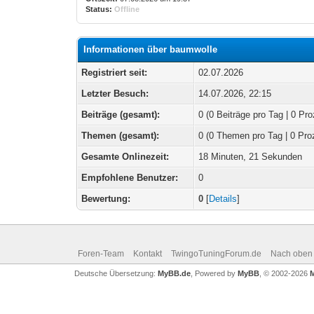
Status:
Offline
Informationen über baumwolle
Registriert seit:
02.07.2026
Letzter Besuch:
14.07.2026, 22:15
Beiträge (gesamt):
0 (0 Beiträge pro Tag | 0 Pro
Themen (gesamt):
0 (0 Themen pro Tag | 0 Pro
Gesamte Onlinezeit:
18 Minuten, 21 Sekunden
Empfohlene Benutzer:
0
Bewertung:
0
[
Details
]
Foren-Team
Kontakt
TwingoTuningForum.de
Nach oben
Deutsche Übersetzung:
MyBB.de
, Powered by
MyBB
, © 2002-2026