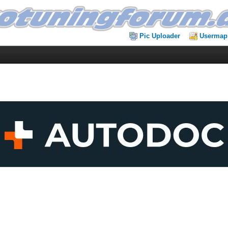
Pic Uploader
Usermap