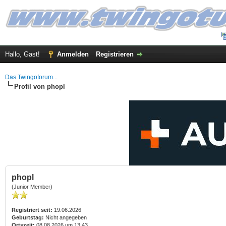
Hallo, Gast!
Anmelden
Registrieren
Das Twingoforum...
Profil von phopl
phopl
(Junior Member)
Registriert seit:
19.06.2026
Geburtstag:
Nicht angegeben
Ortszeit:
08.08.2026 um 13:43