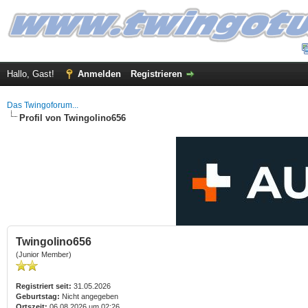
Hallo, Gast!
Anmelden
Registrieren
Das Twingoforum...
Profil von Twingolino656
Twingolino656
(Junior Member)
Registriert seit:
31.05.2026
Geburtstag:
Nicht angegeben
Ortszeit:
06.08.2026 um 02:26