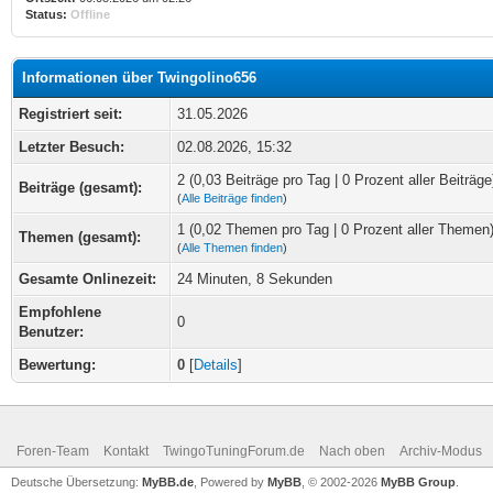
Status:
Offline
Informationen über Twingolino656
Registriert seit:
31.05.2026
Letzter Besuch:
02.08.2026, 15:32
2 (0,03 Beiträge pro Tag | 0 Prozent aller Beiträge
Beiträge (gesamt):
(
Alle Beiträge finden
)
1 (0,02 Themen pro Tag | 0 Prozent aller Themen
Themen (gesamt):
(
Alle Themen finden
)
Gesamte Onlinezeit:
24 Minuten, 8 Sekunden
Empfohlene
0
Benutzer:
Bewertung:
0
[
Details
]
Foren-Team
Kontakt
TwingoTuningForum.de
Nach oben
Archiv-Modus
Deutsche Übersetzung:
MyBB.de
, Powered by
MyBB
, © 2002-2026
MyBB Group
.