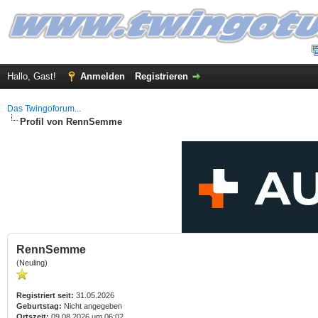
Hallo, Gast!
Anmelden
Registrieren
Das Twingoforum...
Profil von RennSemme
RennSemme
(Neuling)
Registriert seit:
31.05.2026
Geburtstag:
Nicht angegeben
Ortszeit:
09.08.2026 um 06:02