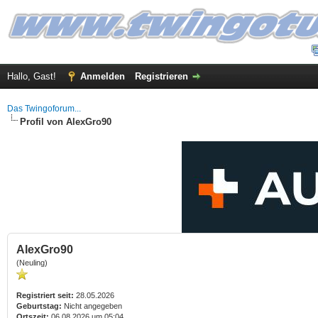
Hallo, Gast!
Anmelden
Registrieren
Das Twingoforum...
Profil von AlexGro90
AlexGro90
(Neuling)
Registriert seit:
28.05.2026
Geburtstag:
Nicht angegeben
Ortszeit:
06.08.2026 um 05:04