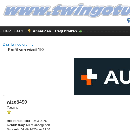
Hallo, Gast!
Anmelden
Registrieren
Das Twingoforum...
Profil von wizo5490
wizo5490
(Neuling)
Registriert seit:
10.03.2026
Geburtstag:
Nicht angegeben
Ortszeit:
09.08.2026 um 12:32