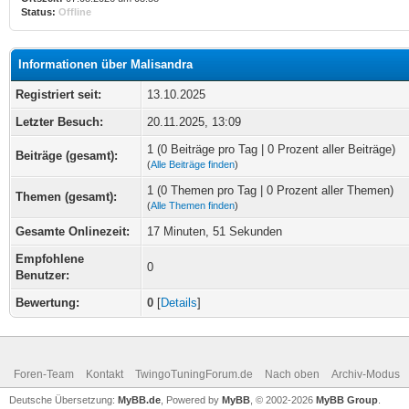
Status:
Offline
Informationen über Malisandra
Registriert seit:
13.10.2025
Letzter Besuch:
20.11.2025, 13:09
1 (0 Beiträge pro Tag | 0 Prozent aller Beiträge)
Beiträge (gesamt):
(
Alle Beiträge finden
)
1 (0 Themen pro Tag | 0 Prozent aller Themen)
Themen (gesamt):
(
Alle Themen finden
)
Gesamte Onlinezeit:
17 Minuten, 51 Sekunden
Empfohlene
0
Benutzer:
Bewertung:
0
[
Details
]
Foren-Team
Kontakt
TwingoTuningForum.de
Nach oben
Archiv-Modus
Deutsche Übersetzung:
MyBB.de
, Powered by
MyBB
, © 2002-2026
MyBB Group
.