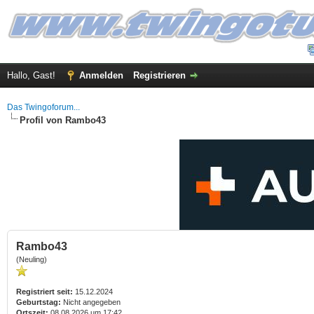
Hallo, Gast!
Anmelden
Registrieren
Das Twingoforum...
Profil von Rambo43
Rambo43
(Neuling)
Registriert seit:
15.12.2024
Geburtstag:
Nicht angegeben
Ortszeit:
08.08.2026 um 17:42