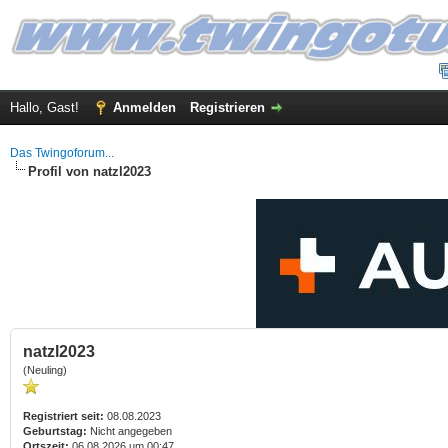
Hallo, Gast!
Anmelden
Registrieren
Das Twingoforum...
Profil von natzl2023
natzl2023
(Neuling)
Registriert seit:
08.08.2023
Geburtstag:
Nicht angegeben
Ortszeit:
06.08.2026 um 00:47