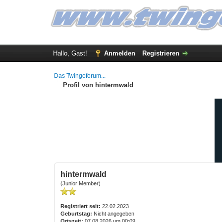
Hallo, Gast!
Anmelden
Registrieren
Das Twingoforum...
Profil von hintermwald
hintermwald
(Junior Member)
Registriert seit:
22.02.2023
Geburtstag:
Nicht angegeben
Ortszeit:
07.08.2026 um 00:09