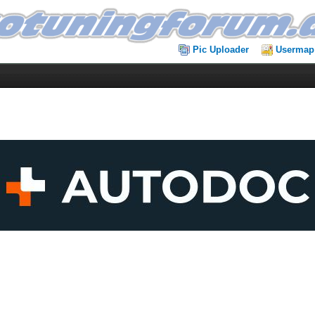
Pic Uploader
Usermap