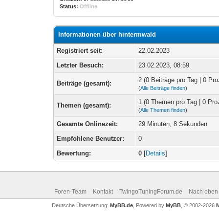
Status:
Offline
Informationen über hintermwald
Registriert seit:
22.02.2023
Letzter Besuch:
23.02.2023, 08:59
2 (0 Beiträge pro Tag | 0 Pro
Beiträge (gesamt):
(
Alle Beiträge finden
)
1 (0 Themen pro Tag | 0 Pro
Themen (gesamt):
(
Alle Themen finden
)
Gesamte Onlinezeit:
29 Minuten, 8 Sekunden
Empfohlene Benutzer:
0
Bewertung:
0
[
Details
]
Foren-Team
Kontakt
TwingoTuningForum.de
Nach oben
Deutsche Übersetzung:
MyBB.de
, Powered by
MyBB
, © 2002-2026