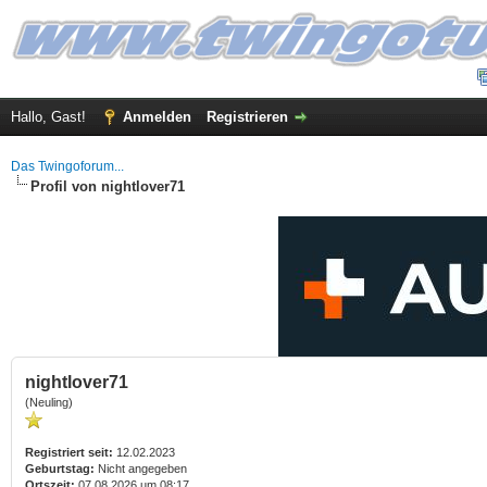
Hallo, Gast!
Anmelden
Registrieren
Das Twingoforum...
Profil von nightlover71
nightlover71
(Neuling)
Registriert seit:
12.02.2023
Geburtstag:
Nicht angegeben
Ortszeit:
07.08.2026 um 08:17