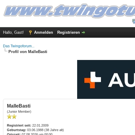
Hallo, Gast!
Anmelden
Registrieren
Das Twingoforum...
Profil von MalleBasti
MalleBasti
(Junior Member)
Registriert seit:
22.01.2009
Geburtstag:
03.06.1988 (38 Jahre alt)
Ortszeit:
07.08.2026 um 00:00