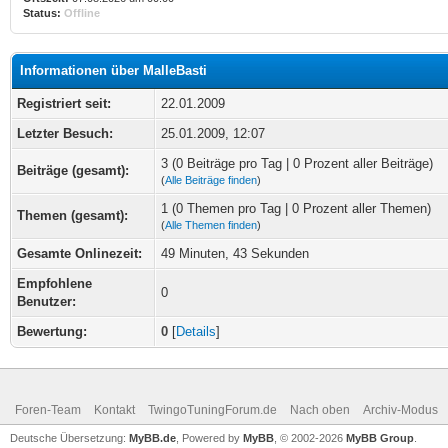
Status:
Offline
Informationen über MalleBasti
Registriert seit:
22.01.2009
Letzter Besuch:
25.01.2009, 12:07
3 (0 Beiträge pro Tag | 0 Prozent aller Beiträge)
Beiträge (gesamt):
(
Alle Beiträge finden
)
1 (0 Themen pro Tag | 0 Prozent aller Themen)
Themen (gesamt):
(
Alle Themen finden
)
Gesamte Onlinezeit:
49 Minuten, 43 Sekunden
Empfohlene
0
Benutzer:
Bewertung:
0
[
Details
]
Foren-Team
Kontakt
TwingoTuningForum.de
Nach oben
Archiv-Modus
Deutsche Übersetzung:
MyBB.de
, Powered by
MyBB
, © 2002-2026
MyBB Group
.