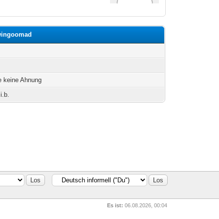
twingoomad
h
e keine Ahnung
i.b.
Es ist:
06.08.2026, 00:04