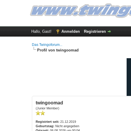
Hallo, Gast!
Anmelden
Registrieren
Das Twingoforum...
Profil von twingoomad
twingoomad
(Junior Member)
Registriert seit:
21.12.2019
Geburtstag:
Nicht angegeben
Ortszeit:
06.08.2026 um 00:04