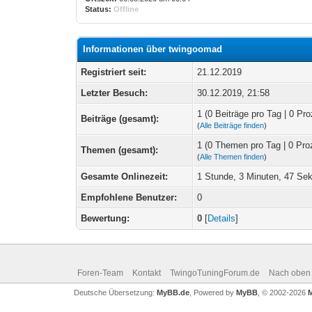
Status:
Offline
Informationen über twingoomad
Registriert seit:
21.12.2019
Letzter Besuch:
30.12.2019, 21:58
1 (0 Beiträge pro Tag | 0 Pro
Beiträge (gesamt):
(
Alle Beiträge finden
)
1 (0 Themen pro Tag | 0 Pro
Themen (gesamt):
(
Alle Themen finden
)
Gesamte Onlinezeit:
1 Stunde, 3 Minuten, 47 Se
Empfohlene Benutzer:
0
Bewertung:
0
[
Details
]
Foren-Team
Kontakt
TwingoTuningForum.de
Nach oben
Deutsche Übersetzung:
MyBB.de
, Powered by
MyBB
, © 2002-2026