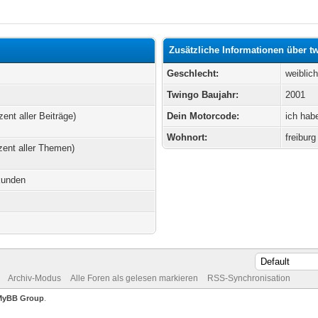
Zusätzliche Informationen über 
Geschlecht:
weiblic
Twingo Baujahr:
2001
zent aller Beiträge)
Dein Motorcode:
ich hab
Wohnort:
freiburg 
zent aller Themen)
kunden
Archiv-Modus
Alle Foren als gelesen markieren
RSS-Synchronisation
MyBB Group
.