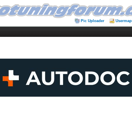
Pic Uploader
Usermap