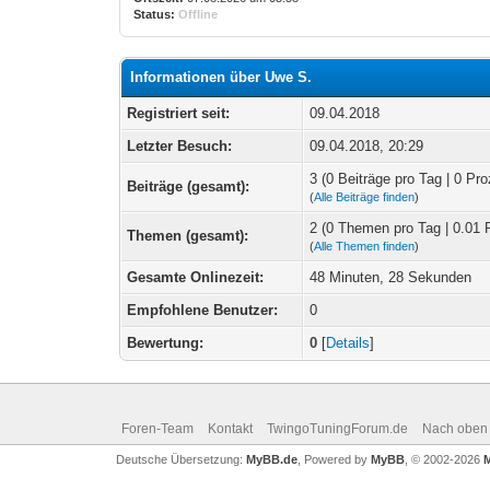
Status:
Offline
Informationen über Uwe S.
Registriert seit:
09.04.2018
Letzter Besuch:
09.04.2018, 20:29
3 (0 Beiträge pro Tag | 0 Pro
Beiträge (gesamt):
(
Alle Beiträge finden
)
2 (0 Themen pro Tag | 0.01 
Themen (gesamt):
(
Alle Themen finden
)
Gesamte Onlinezeit:
48 Minuten, 28 Sekunden
Empfohlene Benutzer:
0
Bewertung:
0
[
Details
]
Foren-Team
Kontakt
TwingoTuningForum.de
Nach oben
Deutsche Übersetzung:
MyBB.de
, Powered by
MyBB
, © 2002-2026