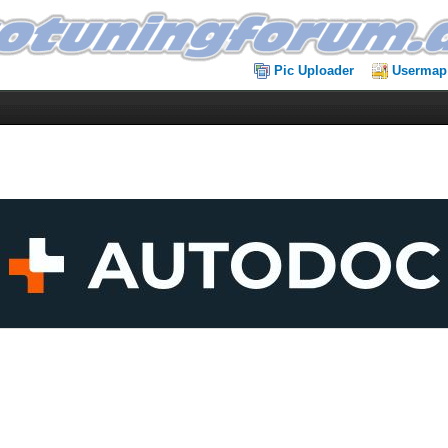
Pic Uploader
Usermap