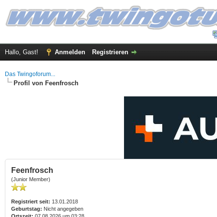
Hallo, Gast!
Anmelden
Registrieren
Das Twingoforum...
Profil von Feenfrosch
Feenfrosch
(Junior Member)
Registriert seit:
13.01.2018
Geburtstag:
Nicht angegeben
Ortszeit:
07.08.2026 um 03:28