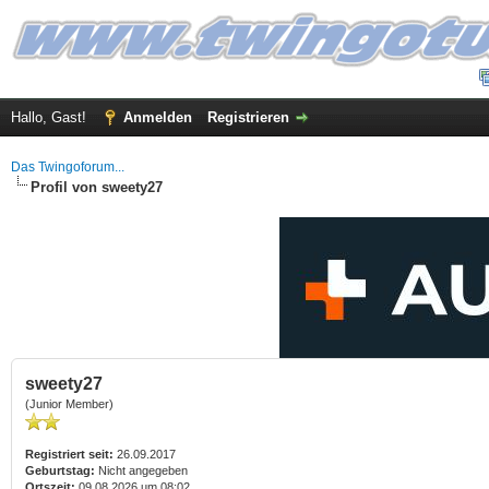
Hallo, Gast!
Anmelden
Registrieren
Das Twingoforum...
Profil von sweety27
sweety27
(Junior Member)
Registriert seit:
26.09.2017
Geburtstag:
Nicht angegeben
Ortszeit:
09.08.2026 um 08:02