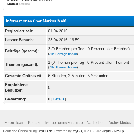
Status:
Offline
Informationen über Markus Meiß
Registriert seit:
01.04.2016
Letzter Besuch:
23.04.2016, 16:59
3 (0 Beiträge pro Tag | 0 Prozent aller Beiträge)
Beiträge (gesamt):
(
Alle Beiträge finden
)
1 (0 Themen pro Tag | 0 Prozent aller Themen)
Themen (gesamt):
(
Alle Themen finden
)
Gesamte Onlinezeit:
6 Stunden, 2 Minuten, 5 Sekunden
Empfohlene
0
Benutzer:
Bewertung:
0
[
Details
]
Foren-Team
Kontakt
TwingoTuningForum.de
Nach oben
Archiv-Modus
Deutsche Übersetzung:
MyBB.de
, Powered by
MyBB
, © 2002-2026
MyBB Group
.