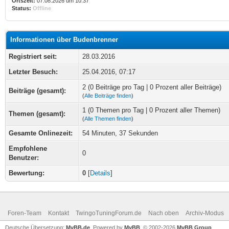
Ortszeit:
07.08.2026 um 10:37
Status:
Offline
Informationen über Budenbrenner
Registriert seit:
28.03.2016
Letzter Besuch:
25.04.2016, 07:17
2 (0 Beiträge pro Tag | 0 Prozent aller Beiträge)
Beiträge (gesamt):
(
Alle Beiträge finden
)
1 (0 Themen pro Tag | 0 Prozent aller Themen)
Themen (gesamt):
(
Alle Themen finden
)
Gesamte Onlinezeit:
54 Minuten, 37 Sekunden
Empfohlene
0
Benutzer:
Bewertung:
0
[
Details
]
Foren-Team
Kontakt
TwingoTuningForum.de
Nach oben
Archiv-Modus
Deutsche Übersetzung:
MyBB.de
, Powered by
MyBB
, © 2002-2026
MyBB Group
.