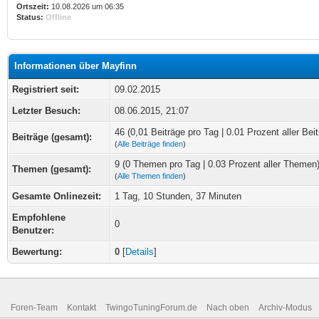
Ortszeit:
10.08.2026 um 06:35
Status:
Offline
Informationen über Mayfinn
Registriert seit:
09.02.2015
Letzter Besuch:
08.06.2015, 21:07
46 (0,01 Beiträge pro Tag | 0.01 Prozent aller Beit
Beiträge (gesamt):
(
Alle Beiträge finden
)
9 (0 Themen pro Tag | 0.03 Prozent aller Themen
Themen (gesamt):
(
Alle Themen finden
)
Gesamte Onlinezeit:
1 Tag, 10 Stunden, 37 Minuten
Empfohlene
0
Benutzer:
Bewertung:
0
[
Details
]
Foren-Team
Kontakt
TwingoTuningForum.de
Nach oben
Archiv-Modus