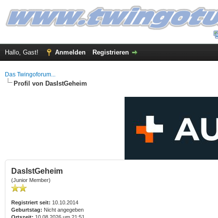
Hallo, Gast!
Anmelden
Registrieren
Das Twingoforum...
Profil von DasIstGeheim
DasIstGeheim
(Junior Member)
Registriert seit:
10.10.2014
Geburtstag:
Nicht angegeben
Ortszeit:
10.08.2026 um 21:51