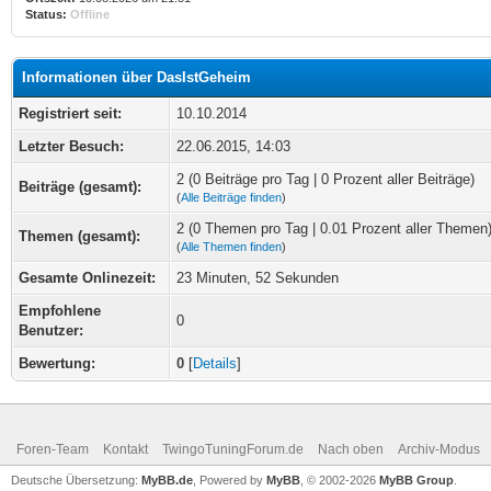
Status:
Offline
Informationen über DasIstGeheim
Registriert seit:
10.10.2014
Letzter Besuch:
22.06.2015, 14:03
2 (0 Beiträge pro Tag | 0 Prozent aller Beiträge)
Beiträge (gesamt):
(
Alle Beiträge finden
)
2 (0 Themen pro Tag | 0.01 Prozent aller Themen
Themen (gesamt):
(
Alle Themen finden
)
Gesamte Onlinezeit:
23 Minuten, 52 Sekunden
Empfohlene
0
Benutzer:
Bewertung:
0
[
Details
]
Foren-Team
Kontakt
TwingoTuningForum.de
Nach oben
Archiv-Modus
Deutsche Übersetzung:
MyBB.de
, Powered by
MyBB
, © 2002-2026
MyBB Group
.