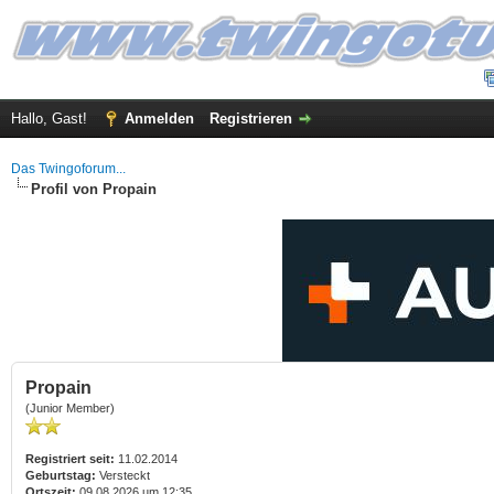
Hallo, Gast!
Anmelden
Registrieren
Das Twingoforum...
Profil von Propain
Propain
(Junior Member)
Registriert seit:
11.02.2014
Geburtstag:
Versteckt
Ortszeit:
09.08.2026 um 12:35