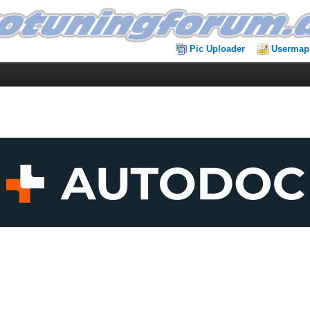
Pic Uploader
Usermap