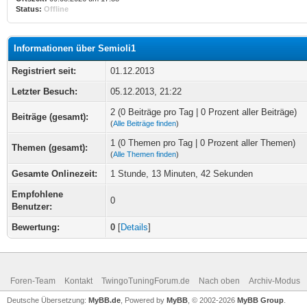
Status:
Offline
Informationen über Semioli1
Registriert seit:
01.12.2013
Letzter Besuch:
05.12.2013, 21:22
2 (0 Beiträge pro Tag | 0 Prozent aller Beiträge)
Beiträge (gesamt):
(
Alle Beiträge finden
)
1 (0 Themen pro Tag | 0 Prozent aller Themen)
Themen (gesamt):
(
Alle Themen finden
)
Gesamte Onlinezeit:
1 Stunde, 13 Minuten, 42 Sekunden
Empfohlene
0
Benutzer:
Bewertung:
0
[
Details
]
Foren-Team
Kontakt
TwingoTuningForum.de
Nach oben
Archiv-Modus
Deutsche Übersetzung:
MyBB.de
, Powered by
MyBB
, © 2002-2026
MyBB Group
.