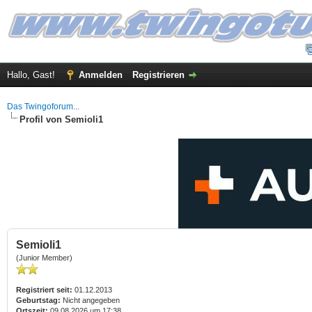
Hallo, Gast!
Anmelden
Registrieren
Das Twingoforum...
Profil von Semioli1
Semioli1
(Junior Member)
Registriert seit:
01.12.2013
Geburtstag:
Nicht angegeben
Ortszeit:
09.08.2026 um 17:38