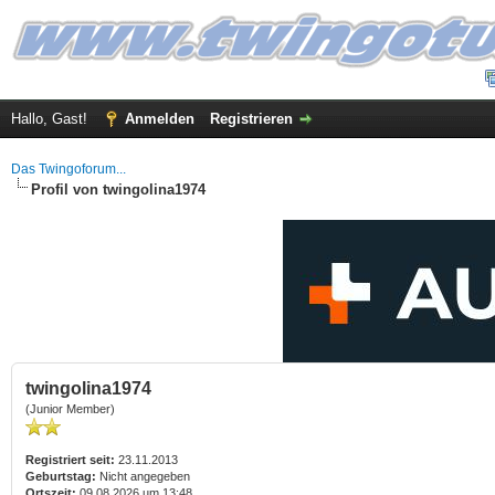
Hallo, Gast!
Anmelden
Registrieren
Das Twingoforum...
Profil von twingolina1974
twingolina1974
(Junior Member)
Registriert seit:
23.11.2013
Geburtstag:
Nicht angegeben
Ortszeit:
09.08.2026 um 13:48