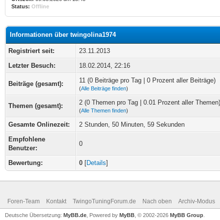
Status:
Offline
Informationen über twingolina1974
Registriert seit:
23.11.2013
Letzter Besuch:
18.02.2014, 22:16
11 (0 Beiträge pro Tag | 0 Prozent aller Beiträge)
Beiträge (gesamt):
(
Alle Beiträge finden
)
2 (0 Themen pro Tag | 0.01 Prozent aller Themen
Themen (gesamt):
(
Alle Themen finden
)
Gesamte Onlinezeit:
2 Stunden, 50 Minuten, 59 Sekunden
Empfohlene
0
Benutzer:
Bewertung:
0
[
Details
]
Foren-Team
Kontakt
TwingoTuningForum.de
Nach oben
Archiv-Modus
Deutsche Übersetzung:
MyBB.de
, Powered by
MyBB
, © 2002-2026
MyBB Group
.