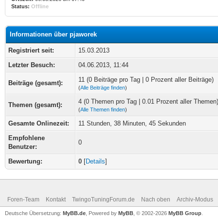
Status:
Offline
Informationen über pjaworek
Registriert seit:
15.03.2013
Letzter Besuch:
04.06.2013, 11:44
11 (0 Beiträge pro Tag | 0 Prozent aller Beiträge)
Beiträge (gesamt):
(
Alle Beiträge finden
)
4 (0 Themen pro Tag | 0.01 Prozent aller Themen
Themen (gesamt):
(
Alle Themen finden
)
Gesamte Onlinezeit:
11 Stunden, 38 Minuten, 45 Sekunden
Empfohlene
0
Benutzer:
Bewertung:
0
[
Details
]
Foren-Team
Kontakt
TwingoTuningForum.de
Nach oben
Archiv-Modus
Deutsche Übersetzung:
MyBB.de
, Powered by
MyBB
, © 2002-2026
MyBB Group
.