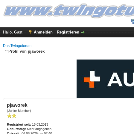
Hallo, Gast!
Anmelden
Registrieren
Das Twingoforum...
Profil von pjaworek
pjaworek
(Junior Member)
Registriert seit:
15.03.2013
Geburtstag:
Nicht angegeben
Ortszeit:
06.08.2026 um 07:40