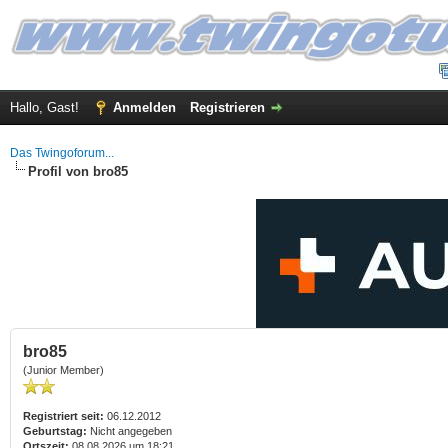
Hallo, Gast!
Anmelden
Registrieren
Das Twingoforum...
Profil von bro85
bro85
(Junior Member)
Registriert seit:
06.12.2012
Geburtstag:
Nicht angegeben
Ortszeit:
08.08.2026 um 18:21