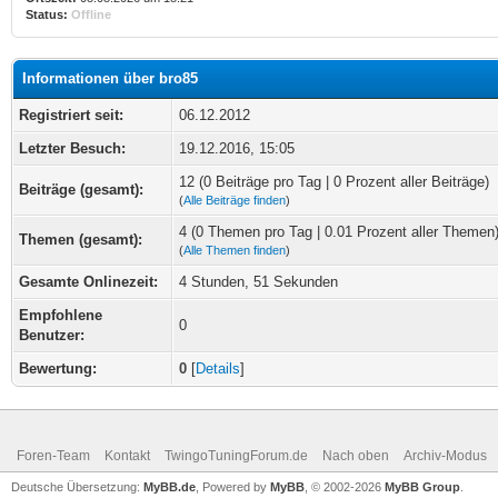
Status:
Offline
Informationen über bro85
Registriert seit:
06.12.2012
Letzter Besuch:
19.12.2016, 15:05
12 (0 Beiträge pro Tag | 0 Prozent aller Beiträge)
Beiträge (gesamt):
(
Alle Beiträge finden
)
4 (0 Themen pro Tag | 0.01 Prozent aller Themen
Themen (gesamt):
(
Alle Themen finden
)
Gesamte Onlinezeit:
4 Stunden, 51 Sekunden
Empfohlene
0
Benutzer:
Bewertung:
0
[
Details
]
Foren-Team
Kontakt
TwingoTuningForum.de
Nach oben
Archiv-Modus
Deutsche Übersetzung:
MyBB.de
, Powered by
MyBB
, © 2002-2026
MyBB Group
.