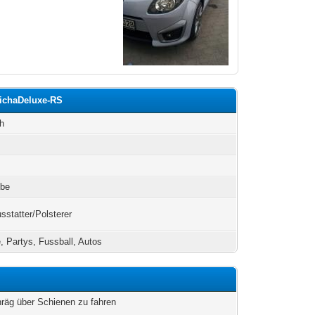
MichaDeluxe-RS
h
lbe
statter/Polsterer
, Partys, Fussball, Autos
chräg über Schienen zu fahren