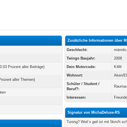
Zusätzliche Informationen über 
Geschlecht:
männlic
Twingo Baujahr:
2008
0.03 Prozent aller Beiträge)
Dein Motorcode:
K4M
Wohnort:
Aken/E
Prozent aller Themen)
Schüler / Student /
Raumaus
Beruf?:
uten
Interessen:
Freunde
Signatur von MichaDeluxe-RS
Tuning? Weil´s geil ist mit 5km/h s