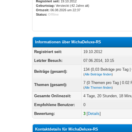
Registriert seit:
19.10.2012
Geburtstag:
Versteckt (42 Jahre alt)
Ortszeit:
06.08.2026 um 22:37
Status:
Offline
Informationen über MichaDeluxe-RS
Registriert seit:
19.10.2012
Letzter Besuch:
07.06.2014, 10:15
134 (0,03 Beiträge pro Tag | 
Beiträge (gesamt):
(
Alle Beiträge finden
)
7 (0 Themen pro Tag | 0.02 
Themen (gesamt):
(
Alle Themen finden
)
Gesamte Onlinezeit:
4 Tage, 20 Stunden, 18 Min
Empfohlene Benutzer:
0
Bewertung:
3
[
Details
]
Kontaktdetails für MichaDeluxe-RS