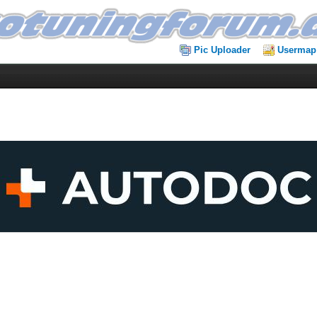
Pic Uploader
Usermap