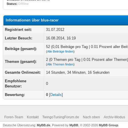
Status:
Offline
Informationen über blue-racer
Registriert seit:
31.07.2012
Letzter Besuch:
16.08.2014, 16:19
52 (0,01 Beiträge pro Tag | 0.01 Prozent aller Beit
Beiträge (gesamt):
(
Alle Beiträge finden
)
2 (0 Themen pro Tag | 0.01 Prozent aller Themen
Themen (gesamt):
(
Alle Themen finden
)
Gesamte Onlinezeit:
14 Stunden, 34 Minuten, 16 Sekunden
Empfohlene
0
Benutzer:
Bewertung:
0
[
Details
]
Foren-Team
Kontakt
TwingoTuningForum.de
Nach oben
Archiv-Modus
Deutsche Übersetzung:
MyBB.de
, Powered by
MyBB
, © 2002-2026
MyBB Group
.