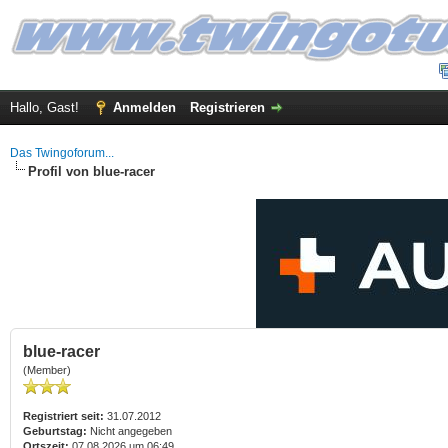
Hallo, Gast!
Anmelden
Registrieren
Das Twingoforum...
Profil von blue-racer
blue-racer
(Member)
Registriert seit:
31.07.2012
Geburtstag:
Nicht angegeben
Ortszeit:
07.08.2026 um 06:49