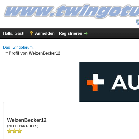
Hallo, Gast!
Anmelden
Registrieren
Das Twingoforum...
Profil von WeizenBecker12
WeizenBecker12
(NELLEPAK RULES)